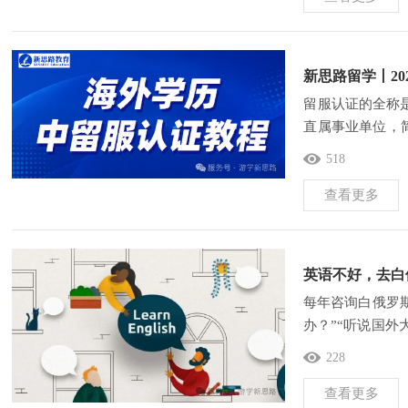
新思路留学丨20
留服认证的全称
直属事业单位，简
国留学生提出的
518
查看更多
英语不好，去白
每年咨询白俄罗
办？”“听说国
然听到“英语授课
228
查看更多