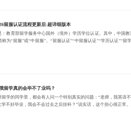
26留服认证流程更新后-超详细版本
是：教育部留学服务中心国外（境外）学历学位认证。其中，中国教
称为“留服”或“中留服”。“留服认证”“中留服认证”“学历认证”
申请，鉴别
俄留学真的会毕不了业吗？
斯留学的同学里，都会有人问一个特别真实的问题：“老师，我英语不
外大学不好毕业，我会不会过去之后挂科？”说实话，这个担心很正常
”“英语作业