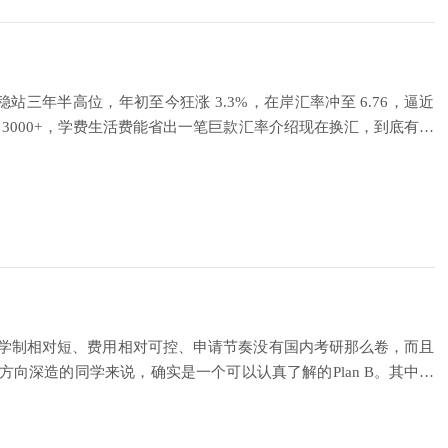
三年半高位，年初至今狂涨 3.3%，在岸汇率冲至 6.76，逼近
省 3000+，学费生活费能省出一笔巨款汇率介绍现在换汇，到底有多
：学制相对短、费用相对可控、申请节奏没有国内考研那么卷，而且
向深造的同学来说，确实是一个可以认真了解的Plan B。其中，