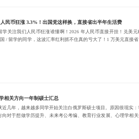
看｜人民币狂涨 3.3%！出国党这样换，直接省出半年生活费
学关注我们人民币狂涨谁懂啊！2026 年人民币直接开挂！兑美元稳站
备出国 / 留学的同学，这波汇率红利抓不住真的亏大了！1 万美元直接
元≈7.3 元，2026
学相关方向一年制硕士汇总
现状近几年，越来越多同学开始关注白俄罗斯硕士项目。原因很现实
方向对于想做学历提升、未来考公考编、教育行业发展、心理学相关方
硕士一直是咨询度比较高