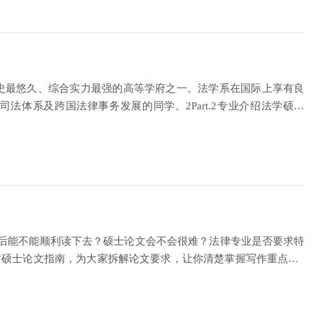
BSU）是白俄罗斯历史最悠久、综合实力最强的高等学府之一。法学系在国际上享有良
体系及跨国法律事务发展的同学。2Part.2专业介绍法学硕士
之后能不能顺利读下去？硕士论文会不会很难？法律专业是否要求特
方硕士论文指南，为大家拆解论文要求，让你清楚掌握写作重点。1