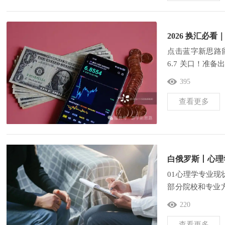
2026 换汇必
点击蓝字新思路留
6.7 关口！准
赚？2025年高点1美
395
查看更多
白俄罗斯丨心理
01心理学专业
部分院校和专业
心理学相关方向
220
查看更多